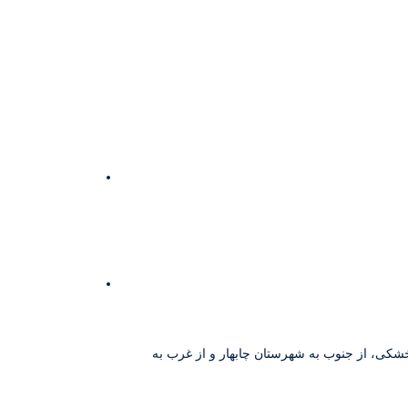
 راسک از شمال به شهرستان سراوان و ایرانشهر و از طرف شرق به کشور پاکستان با حدود 120 کیلومتر خشکی، از جنوب به شهرستان چابهار و از غرب به