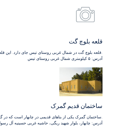
قلعه بلوچ گت
قلعه بلوچ گت در شمال غربی روستای تیس جای دارد. این قلعه بر بالای کوه بلندی قرار گرفته‌است. از قلعه تنها دیوار قلعه و یک برج دیده‏ بانی باقی مانده است.
آدرس: ۵ کیلومتری شمال غربی روستای تیس
ساختمان قدیم گمرک
ساختمان گمرک یکی از بناهای قدیمی در چابهار است که در گذشته بسیار حائز اهمیت بوده است.
آدرس: چابهار، بلوار شهید ریگی، حاشیه غربی حسینیه آل رسو