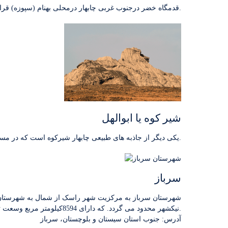
قدمگاه خضر درجنوب غربی چابهار درمحلی بهنام (سپوزه) قرار دارد. خواجه خضر از بزرگان و مردان نیکنام مورد احترام چابهاربوده است.
شیر کوه یا ابوالهل
یکی دیگر از جاذبه های طبیعی چابهار شیرکوه است که در مسیر جاده ساحلی بریس و در ابتدای حوزه کوه های مریخی قرار دارد.
سرباز
نیکشهر محدود می گردد. که دارای 8594کیلومتر مربع وسعت تراکم جمعیت 9 نفر در کیلومتر می باشد.
آدرس: جنوب استان سیستان و بلوچستان، سرباز