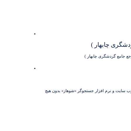
دشگری چابهار )
جع جامع گردشگری چابهار )
د چابهار گفت: 27 هزار گردشگر و مهمان نوروزی با کمک وب سایت و نرم افزار جستجوگر «شوهاز» بدون هیچ