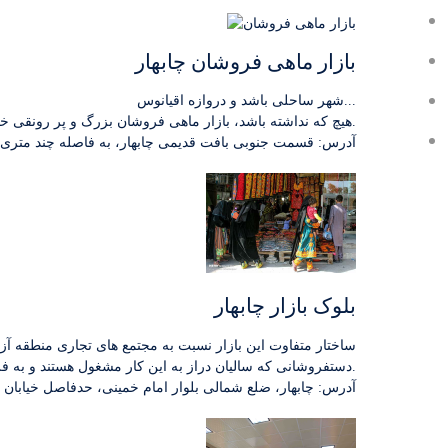
بازار ماهی فروشان چابهار
شهر ساحلی باشد و دروازه اقیانوس...
هیچ که نداشته باشد، بازار ماهی فروشان بزرگ و پر رونقی خواهد داشت.شهر که چابهار باشد بازار ماهی اش پاییز ندارد و همیشه بهار است.
آدرس: قسمت جنوبی بافت قدیمی چابهار، به فاصله چند متری 
بلوک بازار چابهار
ساختار متفاوت این بازار نسبت به مجتمع های تجاری منطقه آ
دستفروشانی که سالیان دراز به این کار مشغول هستند و به فروش صنایع دستی ، لباس های محلی ، غذاها و شیرینی های سنتی می پردازند.
آدرس: چابهار، ضلع شمالی بلوار امام خمینی، حدفاصل خیابان 