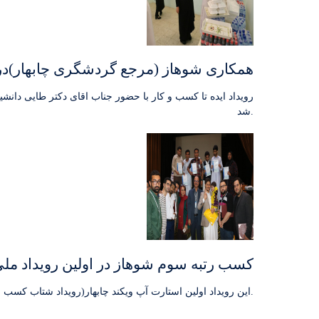
همکاری شوهاز (مرجع گردشگری چابهار)در ب
شد.
کسب رتبه سوم شوهاز در اولین رویداد ملی
این رویداد اولین استارت آپ ویکند چابهار(رویداد شتاب کسب و کار) بود که از 13 لغایت 15 اردیبهشت ماه در دانشگاه دریانوردی و علوم دریایی چابهار برگزار گردید.