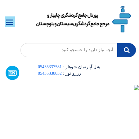
: هتل آپارتمان شوهاز
05435337581
: رزرو تور
05435330032