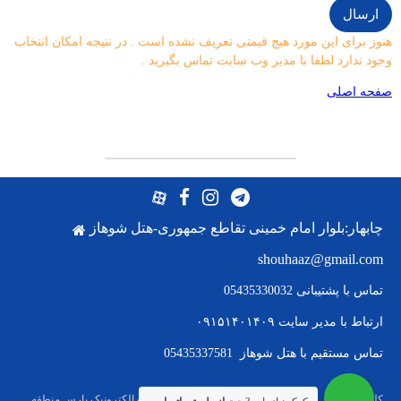
هنوز برای این مورد هیچ قیمتی تعریف نشده است . در نتیجه امکان انتخاب
وجود ندارد لطفا با مدیر وب سایت تماس بگیرید .
صفحه اصلی
چابهار:بلوار امام خمینی تقاطع جمهوری-هتل شوهاز
shouhaaz@gmail.com
تماس با پشتیبانی 05435330032
ارتباط با
مدیر سایت ۰۹۱۵۱۴۰۱۴۰۹
تماس مستقیم با هتل شوهاز 05435337581
کلیه حقوق این وب سایت متعلق به شوهاز(شرکت تجارت الکترونیک پارس منطقه