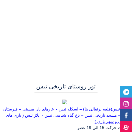
تور روستای تاریخی تیس
قلعه تیس(قلعه پرتغالی ها)
–
اسکله تیس
-
غارهای بان مسیتی
–
قبرستان
اجنه
–
مسجد تاریخی تیس
–
باغ گیاه شناسی تیس
-
پلاژ تیس ( بازی های
دریایی و شهر بازی )
ساعت حرکت 15 الی 19 عصر