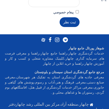
پيغام خصوصي
شوهاز پورتال جامع چابهار
خدمات گردشگری چابهار،راهنما جامع چابهار،راهنما و معرفی فرصت
های سرمایه گذاری چابهار،کلینیک مشاوره شغلی و کسب و کار و
آموزش چابهار،راهنما و خرید انلاین از چابهار
مرجع جامع گردشگری استان سیستان و بلوچستان
معرفی جاذبه های گردشگری استان به تفکیک هر شهرستان،معرفی
صنایع دستی،معرفی فرهنگ و هنر،آداب و رسوم،پوشش های گیاهی و
جانوری،معرفی مراکز خدمات گردشگری از قبیل هتل، اقامتگاههای بوم
گردی، رستوران ها و غذاهای محلی و
..
چابهار،منطقه آزاد،مرکز بین المللی رشد چابهاردفتر