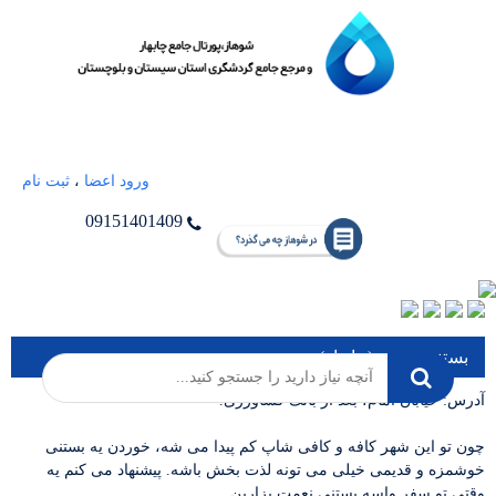
ورود اعضا
،
ثبت نام
09151401409
بستنی نعمت (چابهار)
آدرس: خیابان امام، بعد از بانک کشاورزی.
چون تو این شهر کافه و کافی شاپ کم پیدا می شه، خوردن یه بستنی
خوشمزه و قدیمی خیلی می تونه لذت بخش باشه. پیشنهاد می کنم یه
وقتی تو سفر واسه بستنی نعمت بزارین.