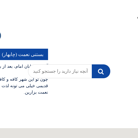
بستنی نعمت (چابهار)
آدرس: خیابان امام، بعد از 
چون تو این شهر کافه و کا
قدیمی خیلی می تونه لذت ب
نعمت بزارین.