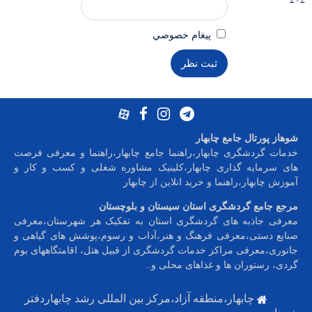
پيغام خصوصي
شوهاز پورتال جامع چابهار
خدمات گردشگری چابهار،راهنما جامع چابهار،راهنما و معرفی فرصت
های سرمایه گذاری چابهار،کلینیک مشاوره شغلی و کسب و کار و
آموزش چابهار،راهنما و خرید انلاین از چابهار
مرجع جامع گردشگری استان سیستان و بلوچستان
معرفی جاذبه های گردشگری استان به تفکیک هر شهرستان،معرفی
صنایع دستی،معرفی فرهنگ و هنر،آداب و رسوم،پوشش های گیاهی و
جانوری،معرفی مراکز خدمات گردشگری از قبیل هتل، اقامتگاههای بوم
گردی، رستوران ها و غذاهای محلی و
..
چابهار،منطقه آزاد،مرکز بین المللی رشد چابهاردفتر