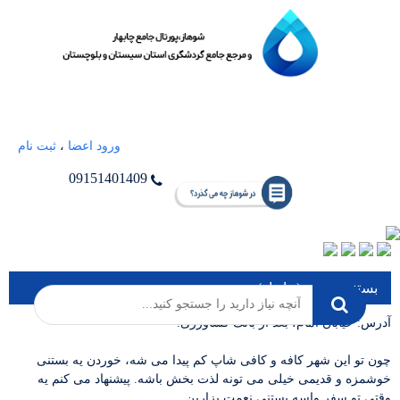
ورود اعضا
،
ثبت نام
09151401409
بستنی نعمت (چابهار)
آدرس: خیابان امام، بعد از بانک کشاورزی.
چون تو این شهر کافه و کافی شاپ کم پیدا می شه، خوردن یه بستنی
خوشمزه و قدیمی خیلی می تونه لذت بخش باشه. پیشنهاد می کنم یه
وقتی تو سفر واسه بستنی نعمت بزارین.