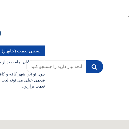
بستنی نعمت (چابهار)
آدرس: خیابان امام، بعد از 
چون تو این شهر کافه و کا
قدیمی خیلی می تونه لذت ب
نعمت بزارین.