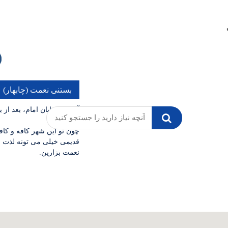
بستنی نعمت (چابهار)
آدرس: خیابان امام، بعد از 
چون تو این شهر کافه و کا
قدیمی خیلی می تونه لذت ب
نعمت بزارین.