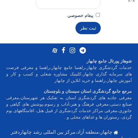
پيغام خصوصي
شوهاز پورتال جامع چابهار
خدمات گردشگری چابهار،راهنما جامع چابهار،راهنما و معرفی فرصت
های سرمایه گذاری چابهار،کلینیک مشاوره شغلی و کسب و کار و
آموزش چابهار،راهنما و خرید انلاین از چابهار
مرجع جامع گردشگری استان سیستان و بلوچستان
معرفی جاذبه های گردشگری استان به تفکیک هر شهرستان،معرفی
صنایع دستی،معرفی فرهنگ و هنر،آداب و رسوم،پوشش های گیاهی و
جانوری،معرفی مراکز خدمات گردشگری از قبیل هتل، اقامتگاههای بوم
گردی، رستوران ها و غذاهای محلی و
..
چابهار،منطقه آزاد،مرکز بین المللی رشد چابهاردفتر