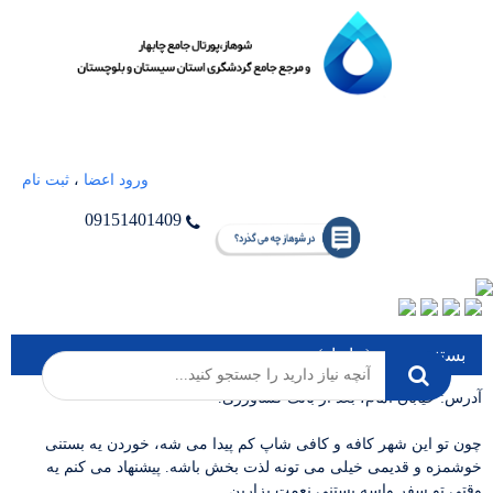
ورود اعضا
،
ثبت نام
09151401409
بستنی نعمت (چابهار)
آدرس: خیابان امام، بعد از بانک کشاورزی.
چون تو این شهر کافه و کافی شاپ کم پیدا می شه، خوردن یه بستنی
خوشمزه و قدیمی خیلی می تونه لذت بخش باشه. پیشنهاد می کنم یه
وقتی تو سفر واسه بستنی نعمت بزارین.