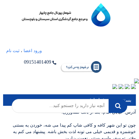
ورود اعضا
،
ثبت نام
09151401409
بستنی نعمت (چابهار)
آدرس: خیابان امام، بعد از بانک کشاورزی.
چون تو این شهر کافه و کافی شاپ کم پیدا می شه، خوردن یه بستنی
خوشمزه و قدیمی خیلی می تونه لذت بخش باشه. پیشنهاد می کنم یه
وقتی تو سفر واسه بستنی نعمت بزارین.