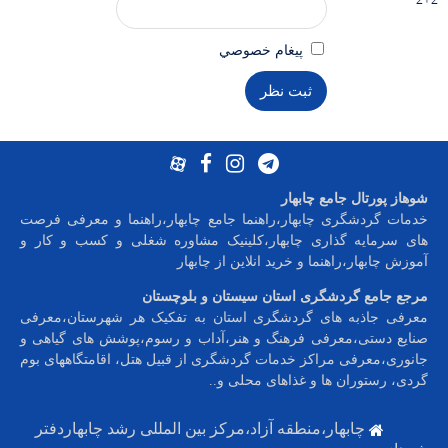
پيغام خصوصي
شوهاز پورتال جامع چابهار
خدمات گردشگری چابهار،راهنما جامع چابهار،راهنما و معرفی فرصت
های سرمایه گذاری چابهار،کلینیک مشاوره شغلی و کسب و کار و
آموزش چابهار،راهنما و خرید انلاین از چابهار
مرجع جامع گردشگری استان سیستان و بلوچستان
معرفی جاذبه های گردشگری استان به تفکیک هر شهرستان،معرفی
صنایع دستی،معرفی فرهنگ و هنر،آداب و رسوم،پوشش های گیاهی و
جانوری،معرفی مراکز خدمات گردشگری از قبیل هتل، اقامتگاههای بوم
گردی، رستوران ها و غذاهای محلی و
..
چابهار،منطقه آزاد،مرکز بین المللی رشد چابهاردفتر