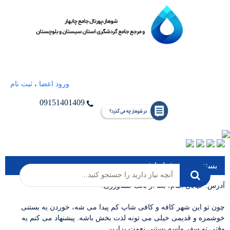
ورود اعضا
،
ثبت نام
09151401409
بستنی نعمت (چابهار)
آدرس: خیابان امام، بعد از بانک کشاورزی.
چون تو این شهر کافه و کافی شاپ کم پیدا می شه، خوردن یه بستنی
خوشمزه و قدیمی خیلی می تونه لذت بخش باشه. پیشنهاد می کنم یه
وقتی تو سفر واسه بستنی نعمت بزارین.