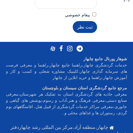
پيغام خصوصي
شوهاز پورتال جامع چابهار
خدمات گردشگری چابهار،راهنما جامع چابهار،راهنما و معرفی فرصت
های سرمایه گذاری چابهار،کلینیک مشاوره شغلی و کسب و کار و
آموزش چابهار،راهنما و خرید انلاین از چابهار
مرجع جامع گردشگری استان سیستان و بلوچستان
معرفی جاذبه های گردشگری استان به تفکیک هر شهرستان،معرفی
صنایع دستی،معرفی فرهنگ و هنر،آداب و رسوم،پوشش های گیاهی و
جانوری،معرفی مراکز خدمات گردشگری از قبیل هتل، اقامتگاههای بوم
گردی، رستوران ها و غذاهای محلی و
..
چابهار،منطقه آزاد،مرکز بین المللی رشد چابهاردفتر