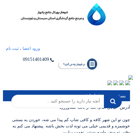
ورود اعضا
،
ثبت نام
09151401409
بستنی نعمت (چابهار)
آدرس: خیابان امام، بعد از بانک کشاورزی.
چون تو این شهر کافه و کافی شاپ کم پیدا می شه، خوردن یه بستنی
خوشمزه و قدیمی خیلی می تونه لذت بخش باشه. پیشنهاد می کنم یه
وقتی تو سفر واسه بستنی نعمت بزارین.