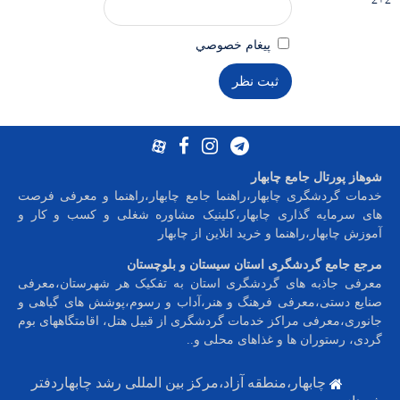
پيغام خصوصي
شوهاز پورتال جامع چابهار
خدمات گردشگری چابهار،راهنما جامع چابهار،راهنما و معرفی فرصت
های سرمایه گذاری چابهار،کلینیک مشاوره شغلی و کسب و کار و
آموزش چابهار،راهنما و خرید انلاین از چابهار
مرجع جامع گردشگری استان سیستان و بلوچستان
معرفی جاذبه های گردشگری استان به تفکیک هر شهرستان،معرفی
صنایع دستی،معرفی فرهنگ و هنر،آداب و رسوم،پوشش های گیاهی و
جانوری،معرفی مراکز خدمات گردشگری از قبیل هتل، اقامتگاههای بوم
گردی، رستوران ها و غذاهای محلی و
..
چابهار،منطقه آزاد،مرکز بین المللی رشد چابهاردفتر