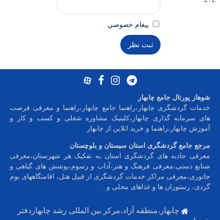
پيغام خصوصي
شوهاز پورتال جامع چابهار
خدمات گردشگری چابهار،راهنما جامع چابهار،راهنما و معرفی فرصت
های سرمایه گذاری چابهار،کلینیک مشاوره شغلی و کسب و کار و
آموزش چابهار،راهنما و خرید انلاین از چابهار
مرجع جامع گردشگری استان سیستان و بلوچستان
معرفی جاذبه های گردشگری استان به تفکیک هر شهرستان،معرفی
صنایع دستی،معرفی فرهنگ و هنر،آداب و رسوم،پوشش های گیاهی و
جانوری،معرفی مراکز خدمات گردشگری از قبیل هتل، اقامتگاههای بوم
گردی، رستوران ها و غذاهای محلی و
..
چابهار،منطقه آزاد،مرکز بین المللی رشد چابهاردفتر