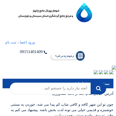
ورود اعضا
،
ثبت نام
09151401409
بستنی نعمت (چابهار)
آدرس: خیابان امام، بعد از بانک کشاورزی.
چون تو این شهر کافه و کافی شاپ کم پیدا می شه، خوردن یه بستنی
خوشمزه و قدیمی خیلی می تونه لذت بخش باشه. پیشنهاد می کنم یه
وقتی تو سفر واسه بستنی نعمت بزارین.