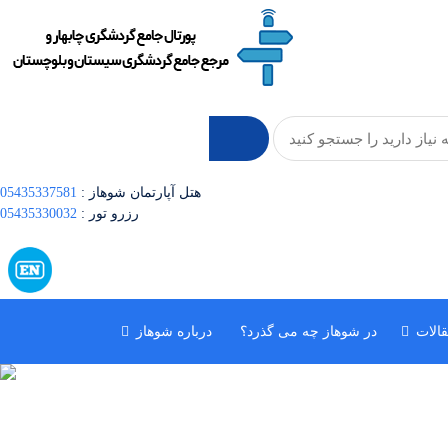
: هتل آپارتمان شوهاز
05435337581
: رزرو تور
05435330032
الات
در شوهاز چه می گذرد؟
درباره شوهاز