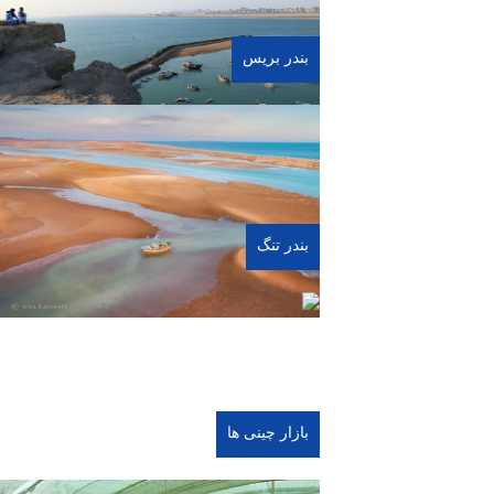
بندر بریس
بندر زیبای بریس در پس کوه‌های مخروطی که
گویی تکه هایی از زمین شهاب‌خورده‌ ی کره
ماه را بر آن نهاده‌اند، و در امتداد دریای عمان
رو به اقیانوس هند واقع شده است.
مشاهده
آدرس: ۶۰ کیلومتری شرق چابهار، امتداد
حاشیه ساحلی دریای عمان (سواحل مکران)
بندر تنگ
این ساحل زیبا و بی نظیر همانند ساحل درک ،
تلاقی کویر با دریا می باشد و در کنار این ساحل
کویری ، ساحل های صخره ای،مرجانی و سنگ
ریزه ای وجود دارد.
مشاهده
زیبایی این ساحل وصف ناپذیر است،یکی از
بهترین مناطق برای ثبت عکس های زیبا و
منحصر به فرد است.
بازار چینی ها
آدرس: جاده کهیر، ۸۰ کیلومتری شهر کنارک،
روستای تنگ
در این بازار محصولات متنوعی از قبیل پوشاک،